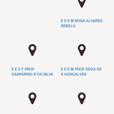
E E E M ROSA ALVARES
REBELO
E E E F PROF
E E E M PROF EDDA DE
GASPARINO B DA SILVA
S GONCALVES