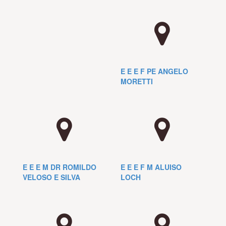
E E E F PE ANGELO
MORETTI
E E E M DR ROMILDO
E E E F M ALUISO
VELOSO E SILVA
LOCH