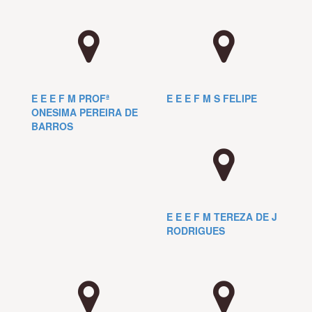
E E E F M PROFª
E E E F M S FELIPE
ONESIMA PEREIRA DE
BARROS
E E E F M TEREZA DE J
RODRIGUES