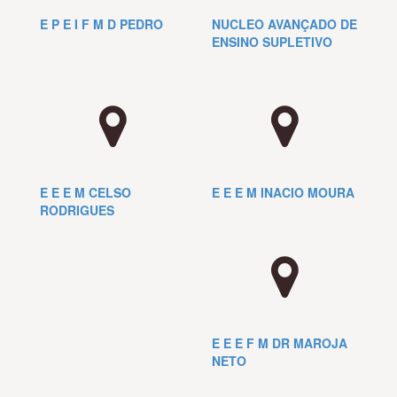
E P E I F M D PEDRO
NUCLEO AVANÇADO DE
ENSINO SUPLETIVO
E E E M CELSO
E E E M INACIO MOURA
RODRIGUES
E E E F M DR MAROJA
NETO