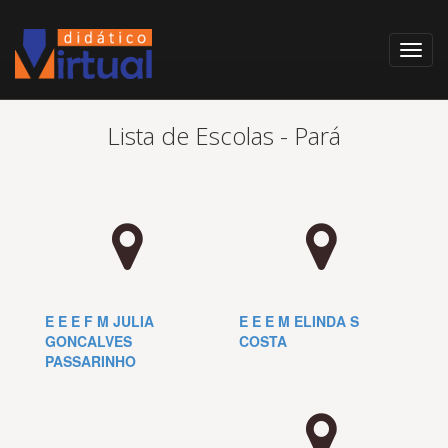
Lista de Escolas - Pará
E E E F M JULIA
E E E M ELINDA S
GONCALVES
COSTA
PASSARINHO