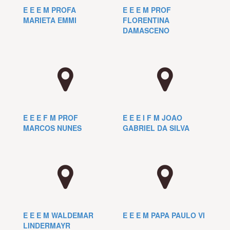
E E E M PROFA
E E E M PROF
MARIETA EMMI
FLORENTINA
DAMASCENO
E E E F M PROF
E E E I F M JOAO
MARCOS NUNES
GABRIEL DA SILVA
E E E M WALDEMAR
E E E M PAPA PAULO VI
LINDERMAYR