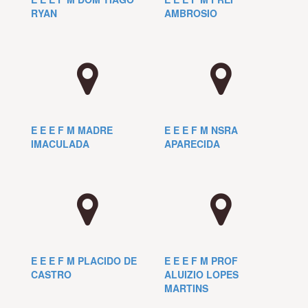
RYAN
AMBROSIO
E E E F M MADRE
E E E F M NSRA
IMACULADA
APARECIDA
E E E F M PLACIDO DE
E E E F M PROF
CASTRO
ALUIZIO LOPES
MARTINS