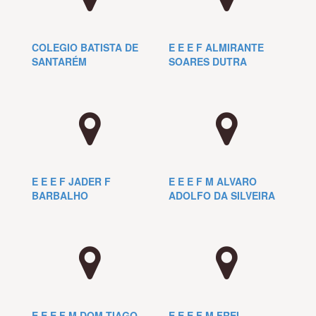
COLEGIO BATISTA DE
E E E F ALMIRANTE
SANTARÉM
SOARES DUTRA
E E E F JADER F
E E E F M ALVARO
BARBALHO
ADOLFO DA SILVEIRA
E E E F M DOM TIAGO
E E E F M FREI