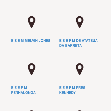
E E E M MELVIN JONES
E E E F M DE ATATEUA
DA BARRETA
E E E F M
E E E F M PRES
PENHALONGA
KENNEDY