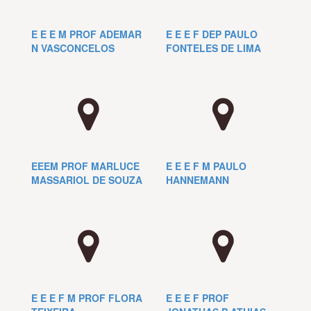
E E E M PROF ADEMAR
E E E F DEP PAULO
N VASCONCELOS
FONTELES DE LIMA
EEEM PROF MARLUCE
E E E F M PAULO
MASSARIOL DE SOUZA
HANNEMANN
E E E F M PROF FLORA
E E E F PROF