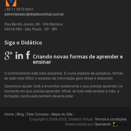
+55 11 5579 6041
administrador@didaticovirtual.com.br
Rua Benito Juarez, 86 - Vila Mariana
04018-060
-
São Paulo
-
SP
-
BR
Siga o Didático
Criando novas formas de aprender e
ensinar
O conhecimento está mais acessível. E numa espécie de paradoxo, formar-
se está mais difícil: o excesso de informação gera stress e dispersão
Queremos ajudar você a encontrar exatamente o que precisa aprender, no
momento em que precisa aprender. Afinal, se tudo está sempre à mão, a
formação continuada também deveria estar
Home
|
Blog
|
Fale Conosco
|
Mapa do Site
|
Copyright © 2008-2022, Didático Virtual.
Termos e condições
Desenvolvida por
Openwork