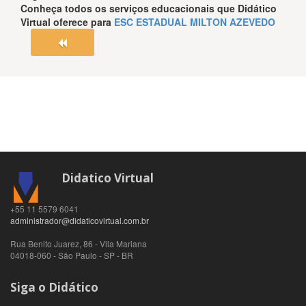
Conheça todos os serviços educacionais que
Didático
Virtual
oferece para
ESC ESTADUAL MILTON AZEVEDO
Didatico Virtual
+55 11 5579 6041
administrador@didaticovirtual.com.br
Rua Benito Juarez, 86 - Vila Mariana
04018-060
-
São Paulo
-
SP
-
BR
Siga o Didático