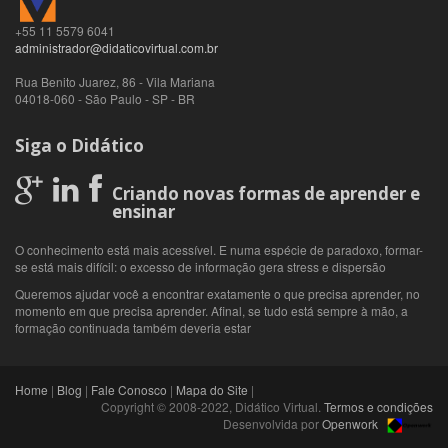
+55 11 5579 6041
administrador@didaticovirtual.com.br
Rua Benito Juarez, 86 - Vila Mariana
04018-060
-
São Paulo
-
SP
-
BR
Siga o Didático
Criando novas formas de aprender e
ensinar
O conhecimento está mais acessível. E numa espécie de paradoxo, formar-
se está mais difícil: o excesso de informação gera stress e dispersão
Queremos ajudar você a encontrar exatamente o que precisa aprender, no
momento em que precisa aprender. Afinal, se tudo está sempre à mão, a
formação continuada também deveria estar
Home
|
Blog
|
Fale Conosco
|
Mapa do Site
|
Copyright © 2008-2022, Didático Virtual.
Termos e condições
Desenvolvida por
Openwork