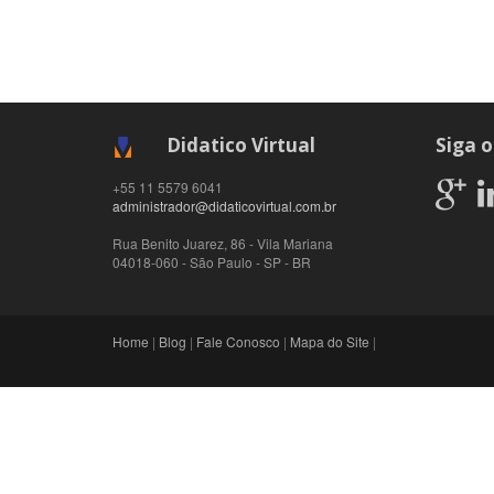
Didatico Virtual
Siga o
+55 11 5579 6041
administrador@didaticovirtual.com.br
Rua Benito Juarez, 86 - Vila Mariana
04018-060
-
São Paulo
-
SP
-
BR
Home
|
Blog
|
Fale Conosco
|
Mapa do Site
|