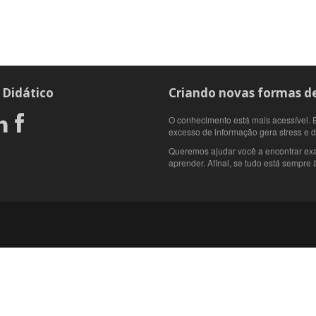
 Didático
Criando novas formas de
O conhecimento está mais acessível. E
excesso de informação gera stress e 
Queremos ajudar você a encontrar ex
aprender. Afinal, se tudo está sempre