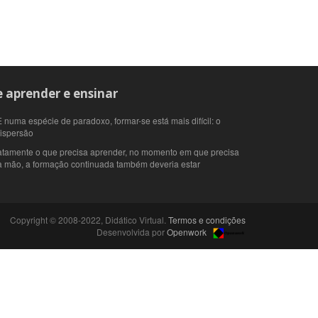
 aprender e ensinar
 numa espécie de paradoxo, formar-se está mais difícil: o
dispersão
atamente o que precisa aprender, no momento em que precisa
 à mão, a formação continuada também deveria estar
Copyright © 2008-2022, Didático Virtual.
Termos e condições
Desenvolvida por
Openwork