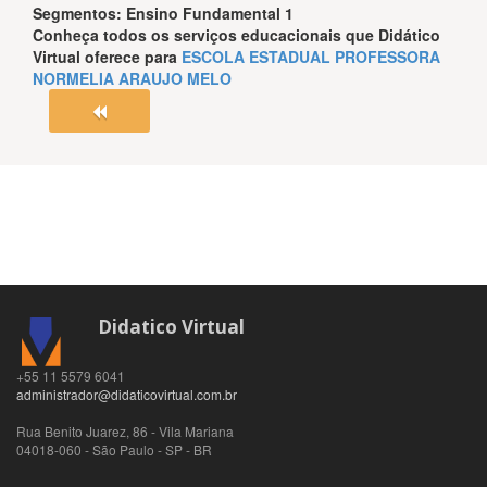
Segmentos:
Ensino Fundamental 1
Conheça todos os serviços educacionais que
Didático
Virtual
oferece para
ESCOLA ESTADUAL PROFESSORA
NORMELIA ARAUJO MELO
Didatico Virtual
+55 11 5579 6041
administrador@didaticovirtual.com.br
Rua Benito Juarez, 86 - Vila Mariana
04018-060
-
São Paulo
-
SP
-
BR