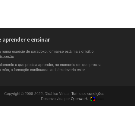
 aprender e ensinar
 numa espécie de paradoxo, formar-se está mais difícil: o
dispersão
atamente o que precisa aprender, no momento em que precisa
 à mão, a formação continuada também deveria estar
Copyright © 2008-2022, Didático Virtual.
Termos e condições
Desenvolvida por
Openwork