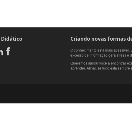
 Didático
Criando novas formas de
O conhecimento está mais acessível. E
excesso de informação gera stress e 
Queremos ajudar você a encontrar ex
aprender. Afinal, se tudo está sempre