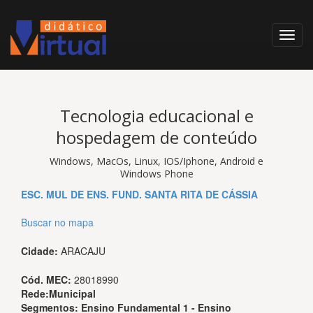
Tecnologia educacional e
hospedagem de conteúdo
Windows, MacOs, Linux, IOS/Iphone, Android e
Windows Phone
ESC. MUL DE ENS. FUND. SANTA RITA DE CÁSSIA
Buscar no mapa
Cidade:
ARACAJU
Cód. MEC:
28018990
Rede:
Municipal
Segmentos:
Ensino Fundamental 1 - Ensino