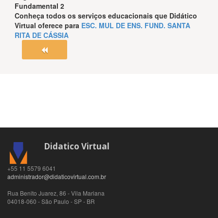
Fundamental 2
Conheça todos os serviços educacionais que
Didático
Virtual
oferece para
ESC. MUL DE ENS. FUND. SANTA
RITA DE CÁSSIA
Didatico Virtual
+55 11 5579 6041
administrador@didaticovirtual.com.br
Rua Benito Juarez, 86 - Vila Mariana
04018-060
-
São Paulo
-
SP
-
BR