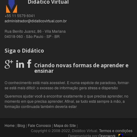
Didatico Virtual
+55 11 5579 6041
administrador@didaticovirtual.com.br
Rua Benito Juarez, 86 - Vila Mariana
04018-060
-
São Paulo
-
SP
-
BR
Siga o Didático
Criando novas formas de aprender e
ensinar
O conhecimento está mais acessível. E numa espécie de paradoxo, formar-
se está mais difícil: o excesso de informação gera stress e dispersão
Queremos ajudar você a encontrar exatamente o que precisa aprender, no
momento em que precisa aprender. Afinal, se tudo está sempre à mão, a
formação continuada também deveria estar
Home
|
Blog
|
Fale Conosco
|
Mapa do Site
|
Copyright © 2008-2022, Didático Virtual.
Termos e condições
Desenvolvida por
Openwork