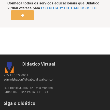
Conheça todos os serviços educacionais que
Didático
Virtual
oferece para
ESC ROTARY DR. CARLOS MELO
Didatico Virtual
+55 11 5579 6041
administrador@didaticovirtual.com.br
Rua Benito Juarez, 86 - Vila Mariana
04018-060
-
São Paulo
-
SP
-
BR
Siga o Didático