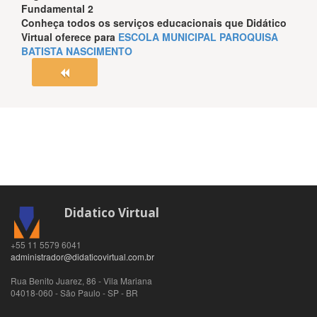
Fundamental 2
Conheça todos os serviços educacionais que
Didático
Virtual
oferece para
ESCOLA MUNICIPAL PAROQUISA
BATISTA NASCIMENTO
Didatico Virtual
+55 11 5579 6041
administrador@didaticovirtual.com.br
Rua Benito Juarez, 86 - Vila Mariana
04018-060
-
São Paulo
-
SP
-
BR