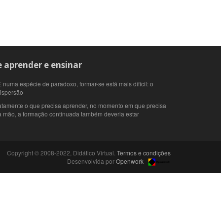
 aprender e ensinar
 numa espécie de paradoxo, formar-se está mais difícil: o
dispersão
atamente o que precisa aprender, no momento em que precisa
 à mão, a formação continuada também deveria estar
Copyright © 2008-2022, Didático Virtual.
Termos e condições
Desenvolvida por
Openwork