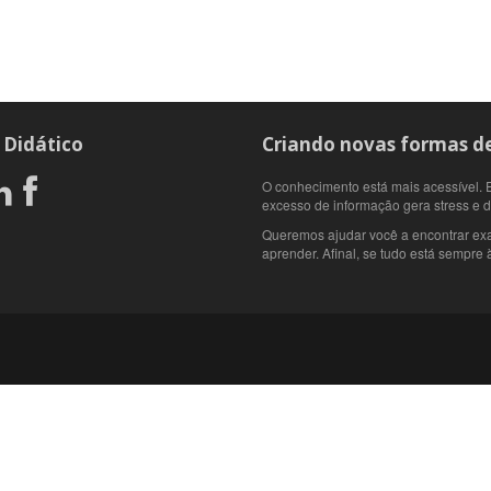
 Didático
Criando novas formas de
O conhecimento está mais acessível. E
excesso de informação gera stress e 
Queremos ajudar você a encontrar ex
aprender. Afinal, se tudo está sempre