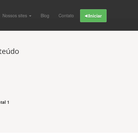
Nossos sites
Blog
Contato
Iniciar
nteúdo
tal 1