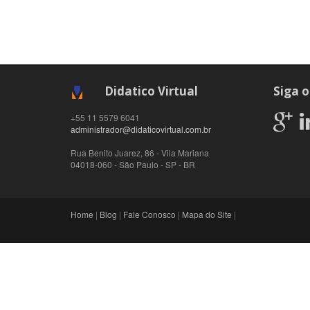
Didatico Virtual
Siga o
+55 11 5579 6041
administrador@didaticovirtual.com.br
Rua Benito Juarez, 86 - Vila Mariana
04018-060
-
São Paulo
-
SP
-
BR
Home
|
Blog
|
Fale Conosco
|
Mapa do Site
|