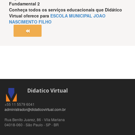
Fundamental 2
Conheça todos os serviços educacionais que
Didático
Virtual
oferece para
ESCOLA MUNICIPAL JOAO
NASCIMENTO FILHO
Didatico Virtual
+55 11 5579 6041
administrador@didaticovirtual.com.br
Rua Benito Juarez, 86 - Vila Mariana
04018-060
-
São Paulo
-
SP
-
BR