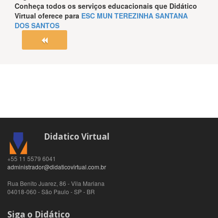
Conheça todos os serviços educacionais que
Didático
Virtual
oferece para
ESC MUN TEREZINHA SANTANA
DOS SANTOS
Didatico Virtual
+55 11 5579 6041
administrador@didaticovirtual.com.br
Rua Benito Juarez, 86 - Vila Mariana
04018-060
-
São Paulo
-
SP
-
BR
Siga o Didático