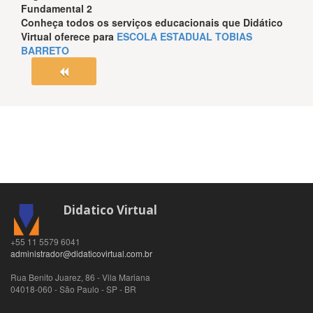
Fundamental 2
Conheça todos os serviços educacionais que
Didático
Virtual
oferece para
ESCOLA ESTADUAL TOBIAS
BARRETO
Didatico Virtual
+55 11 5579 6041
administrador@didaticovirtual.com.br
Rua Benito Juarez, 86 - Vila Mariana
04018-060
-
São Paulo
-
SP
-
BR