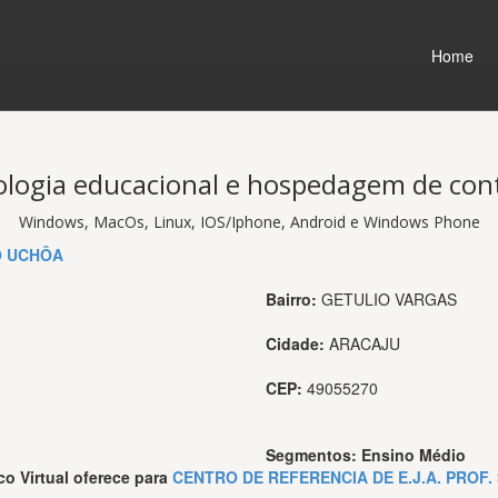
Home
logia educacional e hospedagem de co
Windows, MacOs, Linux, IOS/Iphone, Android e Windows Phone
O UCHÔA
Bairro:
GETULIO VARGAS
Cidade:
ARACAJU
CEP:
49055270
Segmentos:
Ensino Médio
co Virtual
oferece para
CENTRO DE REFERENCIA DE E.J.A. PROF