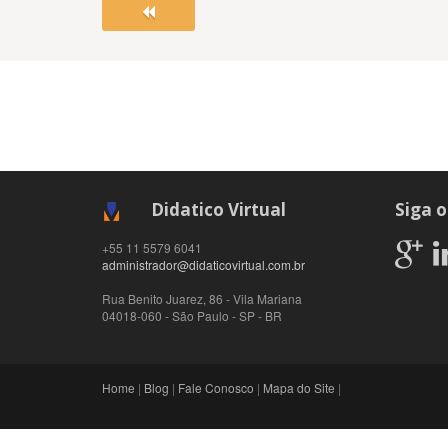
Didatico Virtual
Siga o
+55 11 5579 6041
administrador@didaticovirtual.com.br
Rua Benito Juarez, 86 - Vila Mariana
04018-060
-
São Paulo
-
SP
-
BR
Home
|
Blog
|
Fale Conosco
|
Mapa do Site
|