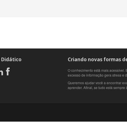
 Didático
Criando novas formas de
O conhecimento está mais acessível. E
excesso de informação gera stress e 
Queremos ajudar você a encontrar ex
aprender. Afinal, se tudo está sempre