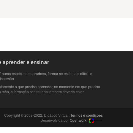
 aprender e ensinar
 numa espécie de paradoxo, formar-se está mais difícil: o
dispersão
atamente o que precisa aprender, no momento em que precisa
 à mão, a formação continuada também deveria estar
Copyright © 2008-2022, Didático Virtual.
Termos e condições
Desenvolvida por
Openwork